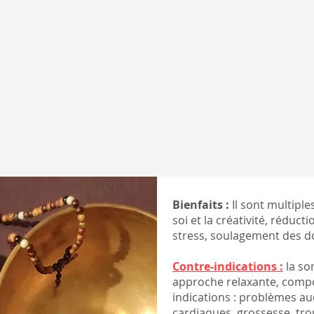
Bienfaits :
Il sont multiples
soi et la créativité,
réductio
stress,
soulagement des d
Contre-indications :
la so
approche relaxante, compo
indications : problèmes aud
cardiaques, grossesse, tro