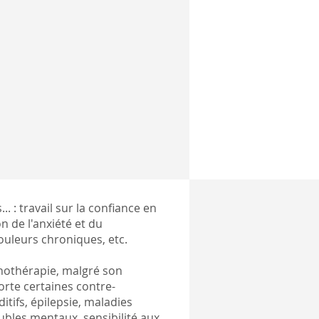
... : travail sur la confiance en
n de l'anxiété et du
ouleurs chroniques,
etc.
nothérapie, malgré son
rte certaines contre-
itifs, épilepsie, maladies
ubles mentaux, sensibilité aux