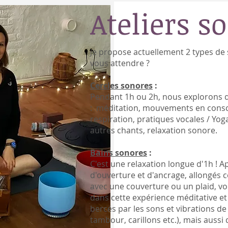
Ateliers s
Je propose actuellement 2 types de 
vous attendre ?
Cercles sonores
:
Pendant 1h ou 2h, nous explorons d
:
méditation,
mouvements en consc
respiration,
pratiques vocales / Yog
autres chants,
relaxation sonore.
Bains sonores
:
C'est une relaxation longue d'1h ! A
d'ouverture et d'ancrage, allongés 
avec une couverture ou un plaid, v
dans cette expérience méditative et
bercés par les sons et vibrations de
tambour, carillons etc.), mais aussi d